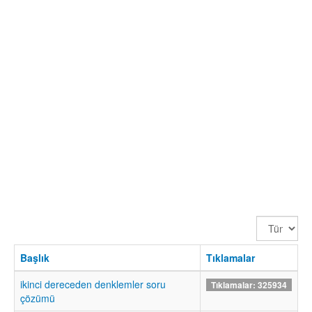
Görüntüle
Sayısı
Başlık
Tıklamalar
ikinci dereceden denklemler soru
Tıklamalar: 325934
çözümü