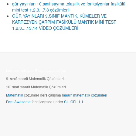
gür yayınları 10.sınıf sayma ,olasılık ve fonksiyonlar fasikülü
mini test 1,2,3...7,8 çözümleri
GÜR YAYINLARI 9.SINIF MANTIK, KÜMELER VE
KARTEZYEN ÇARPIM FASİKÜLÜ MANTIK MİNİ TEST
1,2,3....13,14 VİDEO ÇÖZÜMLERİ
bodrum nakliyat
Paça eşya nakliyat
9. sınıf maarif Matematik Çözümleri
10.
sınıf maarif Matematik Çözümleri
Matematik
çözümler ders çalışma
maarif matematik çözümleri
Font Awesome
font licensed under
SIL OFL 1.1
.