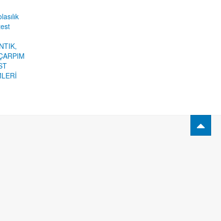
lasılık
test
NTIK,
ÇARPIM
ST
MLERİ