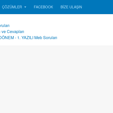
ÇÖZÜMLER
FACEBOOK
BIZE ULAŞIN
ruları
ı ve Cevapları
DÖNEM - 1. YAZILI Meb Soruları