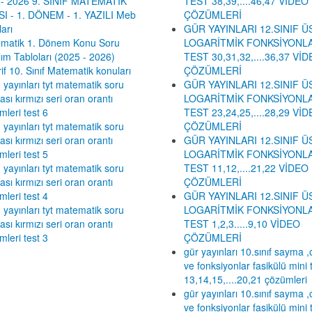
- 2026 9. SINIF MATEMATİK
TEST 38,39,....46,47 VİDEO
I - 1. DÖNEM - 1. YAZILI Meb
ÇÖZÜMLERİ
arı
GÜR YAYINLARI 12.SINIF Ü
matik 1. Dönem Konu Soru
LOGARİTMİK FONKSİYONLA
lım Tabloları (2025 - 2026)
TEST 30,31,32,....36,37 Vİ
if 10. Sınıf Matematik konuları
ÇÖZÜMLERİ
 yayınları tyt matematik soru
GÜR YAYINLARI 12.SINIF Ü
sı kırmızı seri oran orantı
LOGARİTMİK FONKSİYONLA
mleri test 6
TEST 23,24,25,....28,29 Vİ
 yayınları tyt matematik soru
ÇÖZÜMLERİ
sı kırmızı seri oran orantı
GÜR YAYINLARI 12.SINIF Ü
mleri test 5
LOGARİTMİK FONKSİYONLA
 yayınları tyt matematik soru
TEST 11,12,....21,22 VİDEO
sı kırmızı seri oran orantı
ÇÖZÜMLERİ
mleri test 4
GÜR YAYINLARI 12.SINIF Ü
 yayınları tyt matematik soru
LOGARİTMİK FONKSİYONLA
sı kırmızı seri oran orantı
TEST 1,2,3.....9,10 VİDEO
mleri test 3
ÇÖZÜMLERİ
gür yayınları 10.sınıf sayma ,o
ve fonksiyonlar fasikülü mini 
13,14,15,....20,21 çözümleri
gür yayınları 10.sınıf sayma ,o
ve fonksiyonlar fasikülü mini 