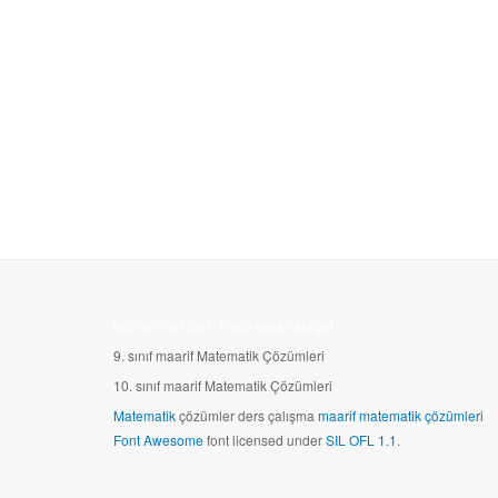
bodrum nakliyat
Paça eşya nakliyat
9. sınıf maarif Matematik Çözümleri
10.
sınıf maarif Matematik Çözümleri
Matematik
çözümler ders çalışma
maarif matematik çözümleri
Font Awesome
font licensed under
SIL OFL 1.1
.