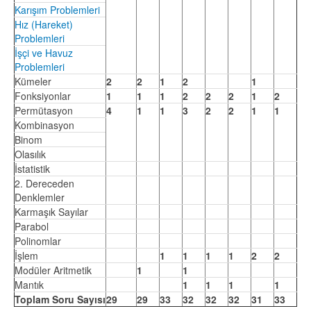
Karışım Problemleri
Hız (Hareket)
Problemleri
İşçi ve Havuz
Problemleri
Kümeler
2
2
1
2
1
Fonksiyonlar
1
1
1
2
2
2
1
2
Permütasyon
4
1
1
3
2
2
1
1
Kombinasyon
Binom
Olasılık
İstatistik
2. Dereceden
Denklemler
Karmaşık Sayılar
Parabol
Polinomlar
İşlem
1
1
1
1
2
2
Modüler Aritmetik
1
1
Mantık
1
1
1
1
Toplam Soru Sayısı
29
29
33
32
32
32
31
33