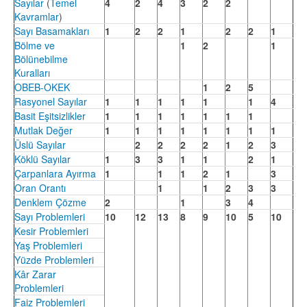
Sayılar
(
Temel
4
2
4
3
2
2
Kavramlar
)
Sayı Basamakları
1
2
2
1
2
2
1
Bölme ve
1
2
1
Bölünebilme
Kuralları
OBEB-OKEK
1
2
5
Rasyonel Sayılar
1
1
1
1
1
1
4
Basit Eşitsizlikler
1
1
1
1
1
1
1
Mutlak Değer
1
1
1
1
1
1
1
1
Üslü Sayılar
2
2
2
2
1
2
3
Köklü Sayılar
1
3
3
1
1
2
1
Çarpanlara Ayırma
1
1
1
2
1
3
Oran Orantı
1
1
2
3
3
Denklem Çözme
2
1
3
4
Sayı Problemleri
10
12
13
8
9
10
5
10
Kesir Problemleri
Yaş Problemleri
Yüzde Problemleri
Kâr Zarar
Problemleri
Faiz Problemleri