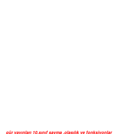
gür yayınları 10.sınıf sayma ,olasılık ve fonksiyonlar